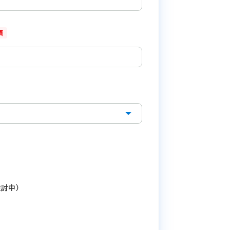
須
討中）