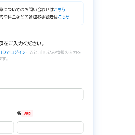
障について
のお問い合わせは
こちら
約や料金などの
各種お手続き
は
こちら
項をご入力ください。
IDでログイン
すると、申し込み情報の入力を
ます。
名
必須