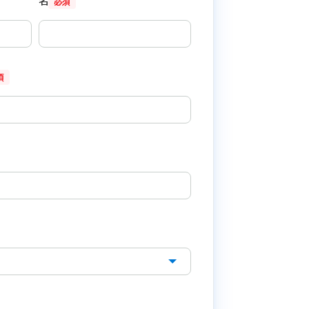
名
必須
須