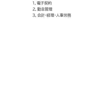
１，電子契約
２，勤怠管理
３，会計・経理・人事労務