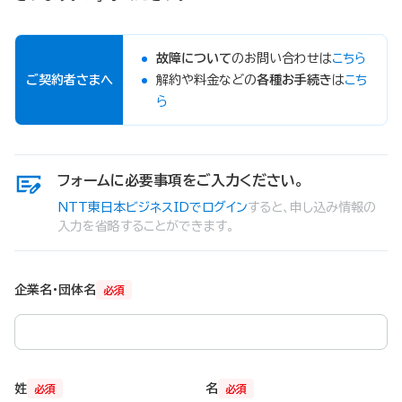
故障について
のお問い合わせは
こちら
ご契約者さまへ
解約や料金などの
各種お手続き
は
こち
ら
フォームに必要事項をご入力ください。
NTT東日本ビジネスIDでログイン
すると、申し込み情報の
入力を省略することができます。
企業名・団体名
必須
姓
名
必須
必須