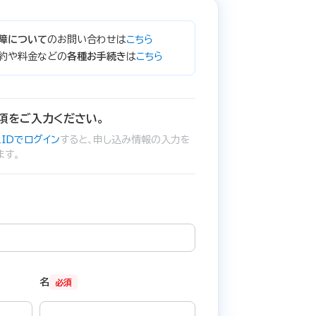
障について
のお問い合わせは
こちら
約や料金などの
各種お手続き
は
こちら
項をご入力ください。
IDでログイン
すると、申し込み情報の入力を
ます。
名
必須