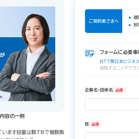
故
ご契約者さまへ
解
フォームに必要事
NTT東日本ビジネス
省略することができ
企業名・団体名
必須
内容の一例​
姓
必須
ています容量は数TBで複数拠