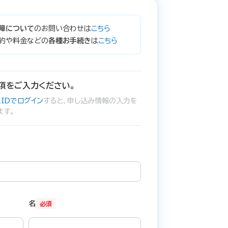
障について
のお問い合わせは
こちら
約や料金などの
各種お手続き
は
こちら
項をご入力ください。
IDでログイン
すると、申し込み情報の入力を
ます。
名
必須