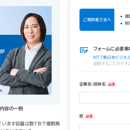
故
ご契約者さまへ
解
フォームに必要事
NTT東日本ビジネス
省略することができ
企業名・団体名
必須
内容の一例​
姓
必須
ています容量は数TBで複数拠