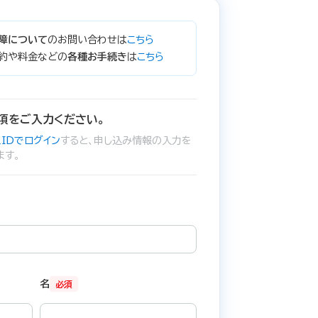
障について
のお問い合わせは
こちら
約や料金などの
各種お手続き
は
こちら
項をご入力ください。
IDでログイン
すると、申し込み情報の入力を
ます。
名
必須