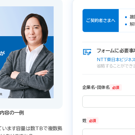
故
ご契約者さまへ
解
フォームに必要事
NTT東日本ビジネス
省略することができ
企業名・団体名
必須
内容の一例​
姓
必須
ています容量は数TBで複数拠