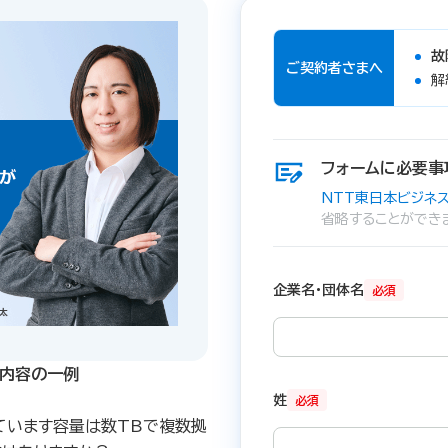
故
ご契約者さまへ
解
フォームに必要事
NTT東日本ビジネス
省略することができ
企業名・団体名
必須
内容の一例​
姓
必須
ています容量は数TBで複数拠