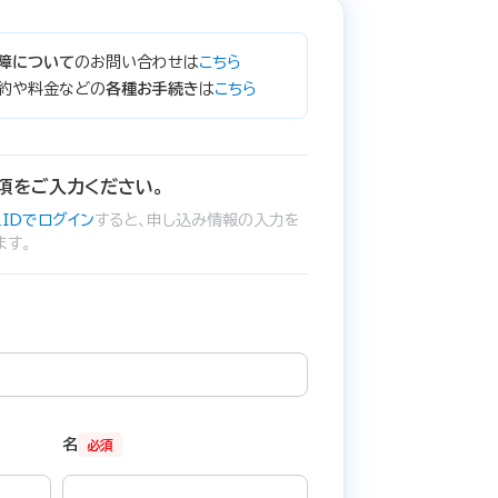
障について
のお問い合わせは
こちら
約や料金などの
各種お手続き
は
こちら
項をご入力ください。
IDでログイン
すると、申し込み情報の入力を
ます。
名
必須