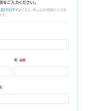
項をご入力ください。
IDでログイン
すると、申し込み情報の入力を
ます。
名
必須
須