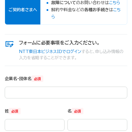
故障について
のお問い合わせは
こちら
ご契約者さまへ
解約や料金などの
各種お手続き
は
こち
ら
フォームに必要事項をご入力ください。
NTT東日本ビジネスIDでログイン
すると、申し込み情報の
入力を省略することができます。
企業名・団体名
必須
姓
名
必須
必須