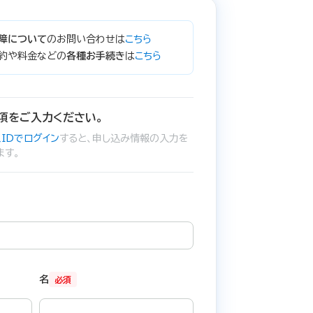
障について
のお問い合わせは
こちら
約や料金などの
各種お手続き
は
こちら
項をご入力ください。
IDでログイン
すると、申し込み情報の入力を
ます。
名
必須