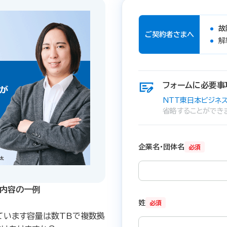
故
ご契約者さまへ
解
フォームに必要事
NTT東日本ビジネス
省略することができ
企業名・団体名
必須
内容の一例​
姓
必須
ています容量は数TBで複数拠